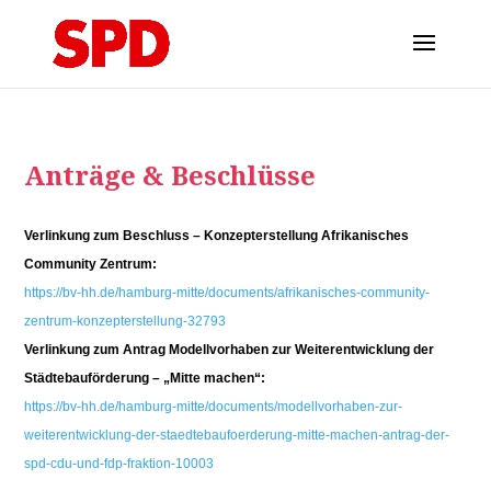
Anträge & Beschlüsse
Verlinkung zum Beschluss – Konzepterstellung Afrikanisches
Community Zentrum:
https://bv-hh.de/hamburg-mitte/documents/afrikanisches-community-
zentrum-konzepterstellung-32793
Verlinkung zum Antrag Modellvorhaben zur Weiterentwicklung der
Städtebauförderung – „Mitte machen“:
https://bv-hh.de/hamburg-mitte/documents/modellvorhaben-zur-
weiterentwicklung-der-staedtebaufoerderung-mitte-machen-antrag-der-
spd-cdu-und-fdp-fraktion-10003