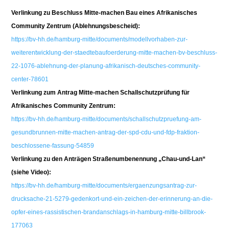
Verlinkung zu Beschluss Mitte-machen Bau eines Afrikanisches
Community Zentrum (Ablehnungsbescheid):
https://bv-hh.de/hamburg-mitte/documents/modellvorhaben-zur-
weiterentwicklung-der-staedtebaufoerderung-mitte-machen-bv-beschluss-
22-1076-ablehnung-der-planung-afrikanisch-deutsches-community-
center-78601
Verlinkung zum Antrag Mitte-machen Schallschutzprüfung für
Afrikanisches Community Zentrum:
https://bv-hh.de/hamburg-mitte/documents/schallschutzpruefung-am-
gesundbrunnen-mitte-machen-antrag-der-spd-cdu-und-fdp-fraktion-
beschlossene-fassung-54859
Verlinkung zu den Anträgen Straßenumbenennung „Chau-und-Lan“
(siehe Video):
https://bv-hh.de/hamburg-mitte/documents/ergaenzungsantrag-zur-
drucksache-21-5279-gedenkort-und-ein-zeichen-der-erinnerung-an-die-
opfer-eines-rassistischen-brandanschlags-in-hamburg-mitte-billbrook-
177063