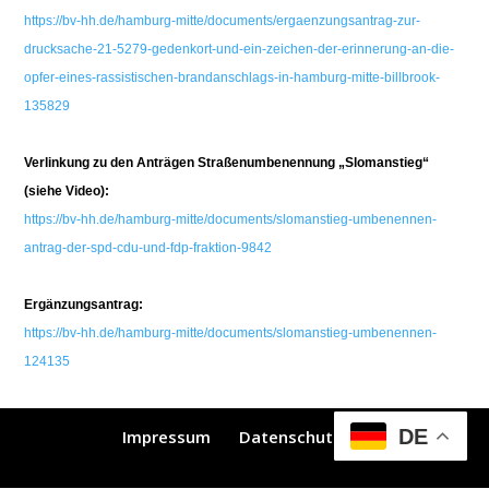
https://bv-hh.de/hamburg-mitte/documents/ergaenzungsantrag-zur-
drucksache-21-5279-gedenkort-und-ein-zeichen-der-erinnerung-an-die-
opfer-eines-rassistischen-brandanschlags-in-hamburg-mitte-billbrook-
135829
Verlinkung zu den Anträgen Straßenumbenennung „Slomanstieg“
(siehe Video):
https://bv-hh.de/hamburg-mitte/documents/slomanstieg-umbenennen-
antrag-der-spd-cdu-und-fdp-fraktion-9842
Ergänzungsantrag:
https://bv-hh.de/hamburg-mitte/documents/slomanstieg-umbenennen-
124135
DE
Impressum
Datenschutz